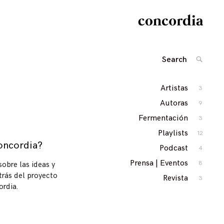
Search
SEARC
for:
Artistas
3
Autoras
9
Fermentación
3
Playlists
12
oncordia?
Podcast
4
Prensa | Eventos
8
obre las ideas y
trás del proyecto
Revista
3
ordia.