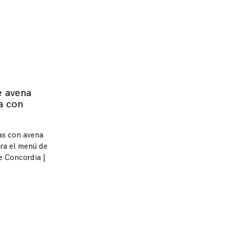
e avena
a con
as con avena
ra el menú de
e Concordia |