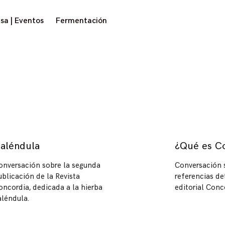
sa | Eventos
Fermentación
aléndula
¿Qué es C
onversación sobre la segunda
Conversación s
ublicación de la Revista
referencias de
oncordia, dedicada a la hierba
editorial Conc
aléndula.