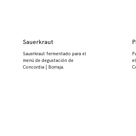
Sauerkraut
P
Sauerkraut fermentado para el
P
menú de degustación de
e
Concordia | Borraja.
C