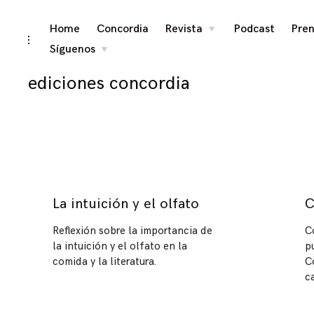
Tag
Skip
Home
Concordia
Revista
Podcast
Pren
toggle
child
toggle
menu
to
open/close
Síguenos
toggle
child
sidebar
content
menu
ediciones concordia
La intuición y el olfato
C
Reflexión sobre la importancia de
C
la intuición y el olfato en la
p
comida y la literatura.
C
c