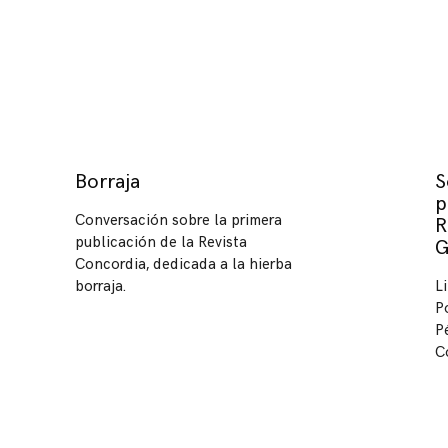
Borraja
S
p
Conversación sobre la primera
R
publicación de la Revista
G
Concordia, dedicada a la hierba
borraja.
L
P
P
C