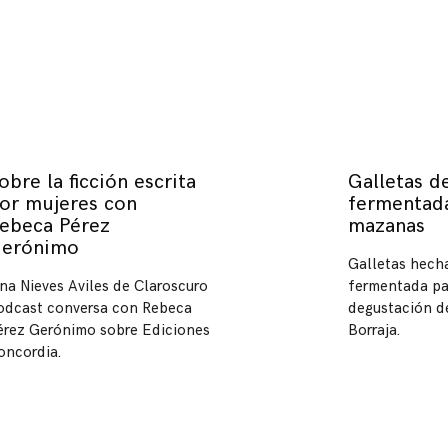
obre la ficción escrita
Galletas d
or mujeres con
fermentad
ebeca Pérez
mazanas
erónimo
Galletas hech
ina Nieves Aviles de Claroscuro
fermentada pa
odcast conversa con Rebeca
degustación d
érez Gerónimo sobre Ediciones
Borraja.
oncordia.