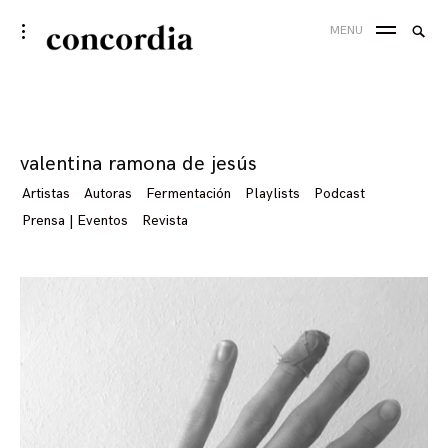
Skip
Searc
toggle
MENU
to
open/close
SEA
for:
sidebar
content
Tag
valentina ramona de jesús
Artistas
Autoras
Fermentación
Playlists
Podcast
Prensa | Eventos
Revista