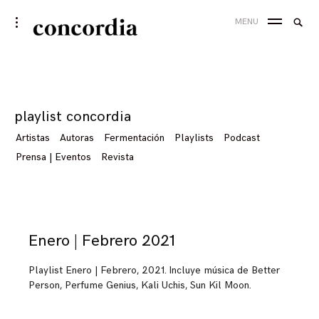
Skip
Searc
toggle
MENU
to
open/close
SEA
for:
sidebar
content
Tag
playlist concordia
Artistas
Autoras
Fermentación
Playlists
Podcast
Prensa | Eventos
Revista
Enero | Febrero 2021
Playlist Enero | Febrero, 2021. Incluye música de Better
Person, Perfume Genius, Kali Uchis, Sun Kil Moon.