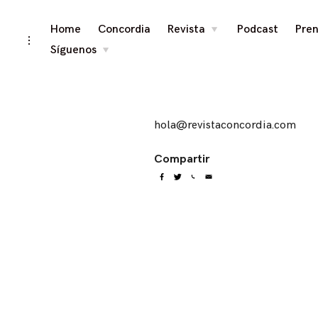
Contac
Skip
Home
Concordia
Revista
Podcast
Pren
toggle
child
toggle
menu
to
open/close
Síguenos
toggle
child
sidebar
content
menu
hola@revistaconcordia.com
Compartir