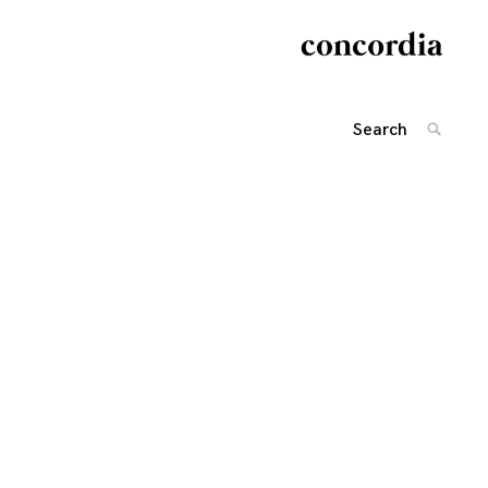
Search
SEARC
for: